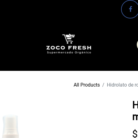
o ya llegó! ✨
Canasta básica
Frutas y Verduras
All Products
Hidrolato de 
H
m