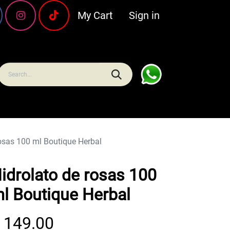
My Cart
Sign in
Carnes y pescado
Frescos
Bebidas
Hogar y 
rosas 100 ml Boutique Herbal
idrolato de rosas 100
l Boutique Herbal
$
149.00