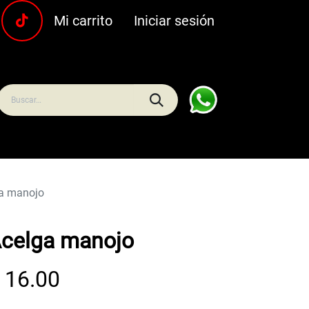
Mi carrito
Iniciar sesión
uras
Carnes y pescados
Frescos
Bebidas
Hoga
a manojo
celga manojo
$
16.00