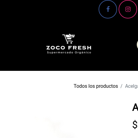
 Conoce más 🌿
Canasta básica
Frutas y verd
Todos los productos
Acelg
A