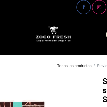
 Conoce más 🌿
Canasta básica
Frutas y verd
Todos los productos
Stevi
S
s
S