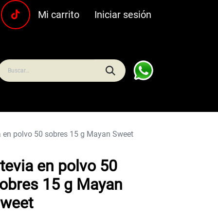
Mi carrito
Iniciar sesión
uras
Carnes y pescados
Frescos
Bebidas
Hoga
a en polvo 50 sobres 15 g Mayan Sweet
tevia en polvo 50
obres 15 g Mayan
weet