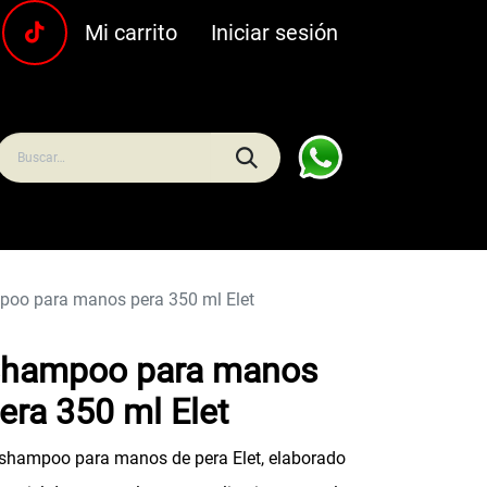
Mi carrito
Iniciar sesión
uras
Carnes y pescados
Frescos
Bebidas
Hoga
oo para manos pera 350 ml Elet
hampoo para manos
era 350 ml Elet
 shampoo para manos de pera Elet, elaborado