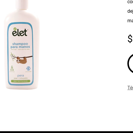
co
de
ma
Té