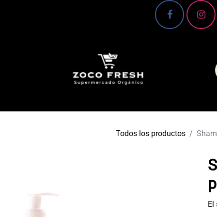
 Conoce más 🌿
Canasta básica
Frutas y verd
Todos los productos
Shamp
S
p
El