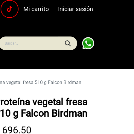
Mi carrito
Iniciar sesión
uras
Carnes y pescados
Frescos
Bebidas
Hoga
ína vegetal fresa 510 g Falcon Birdman
roteína vegetal fresa
10 g Falcon Birdman
$
696.50