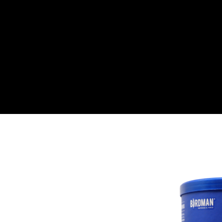
Inicio
Todas
✨ ¡Lo nuevo! ✨
