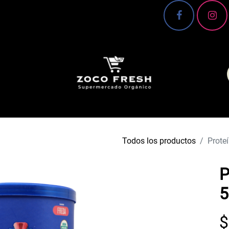
 Conoce más 🌿
Canasta básica
Frutas y verd
Todos los productos
Prote
P
5