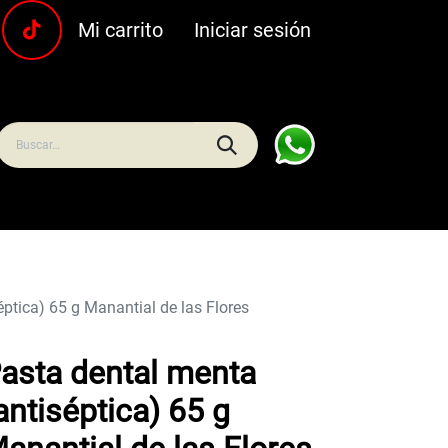
Mi carrito
Iniciar sesión
uras
Carnes y pescados
Frescos
Bebidas
Hoga
ptica) 65 g Manantial de las Flores
asta dental menta
antiséptica) 65 g