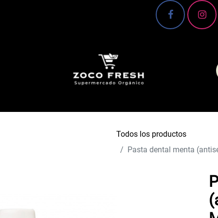
 Conoce más 🌿
Canasta básica
Frutas y verd
Todos los productos
Pasta dental menta (antisé
P
(