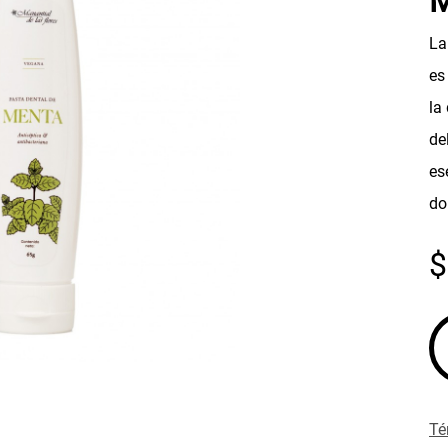
M
La
es
la
de
es
do
Té