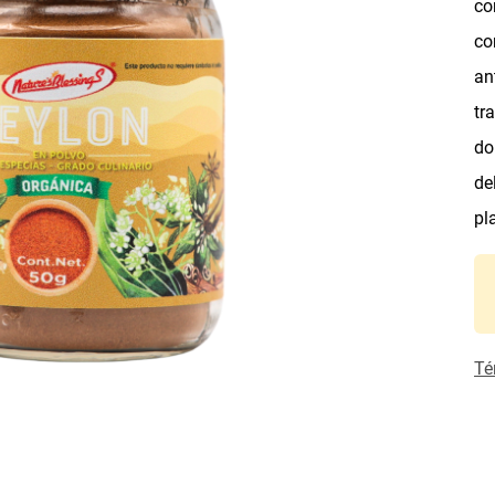
co
co
an
tr
do
de
pl
Té