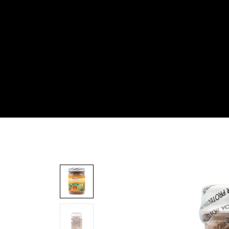
Inicio
Todas
✨ ¡Lo nuevo! ✨
