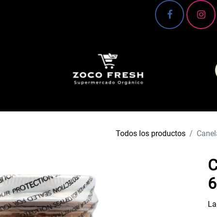
 Conoce más 🌿
Canasta básica
Frutas y verd
Todos los productos
Canel
C
6
La