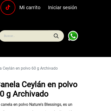
Mi carrito
Iniciar sesión
uras
Carnes y pescados
Frescos
Bebidas
Hoga
a Ceylán en polvo 60 g Archivado
anela Ceylán en polvo
0 g Archivado
 canela en polvo Nature's Blessings, es un